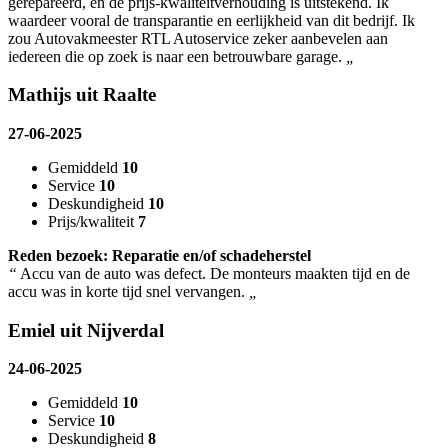
gerepareerd, en de prijs-kwaliteitverhouding is uitstekend. Ik
waardeer vooral de transparantie en eerlijkheid van dit bedrijf. Ik
zou Autovakmeester RTL Autoservice zeker aanbevelen aan
iedereen die op zoek is naar een betrouwbare garage.
„
Mathijs uit Raalte
27-06-2025
Gemiddeld
10
Service
10
Deskundigheid
10
Prijs/kwaliteit
7
Reden bezoek: Reparatie en/of schadeherstel
“
Accu van de auto was defect. De monteurs maakten tijd en de
accu was in korte tijd snel vervangen.
„
Emiel uit Nijverdal
24-06-2025
Gemiddeld
10
Service
10
Deskundigheid
8