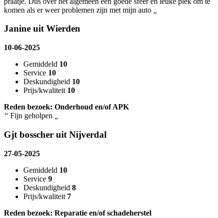
praatje. Dus over het algemeen een goede sfeer en leuke plek om te
komen als er weer problemen zijn met mijn auto
„
Janine uit Wierden
10-06-2025
Gemiddeld
10
Service
10
Deskundigheid
10
Prijs/kwaliteit
10
Reden bezoek: Onderhoud en/of APK
“
Fijn geholpen
„
Gjt bosscher uit Nijverdal
27-05-2025
Gemiddeld
10
Service
9
Deskundigheid
8
Prijs/kwaliteit
7
Reden bezoek: Reparatie en/of schadeherstel