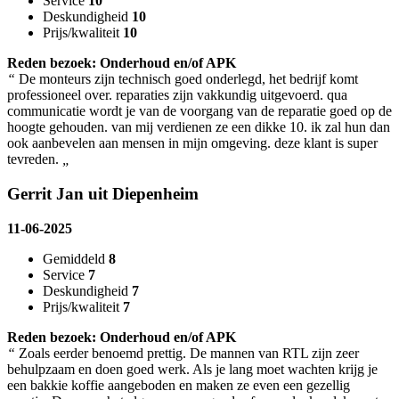
Service
10
Deskundigheid
10
Prijs/kwaliteit
10
Reden bezoek: Onderhoud en/of APK
“
De monteurs zijn technisch goed onderlegd, het bedrijf komt
professioneel over. reparaties zijn vakkundig uitgevoerd. qua
communicatie wordt je van de voorgang van de reparatie goed op de
hoogte gehouden. van mij verdienen ze een dikke 10. ik zal hun dan
ook aanbevelen aan mensen in mijn omgeving. deze klant is super
tevreden.
„
Gerrit Jan uit Diepenheim
11-06-2025
Gemiddeld
8
Service
7
Deskundigheid
7
Prijs/kwaliteit
7
Reden bezoek: Onderhoud en/of APK
“
Zoals eerder benoemd prettig. De mannen van RTL zijn zeer
behulpzaam en doen goed werk. Als je lang moet wachten krijg je
een bakkie koffie aangeboden en maken ze even een gezellig