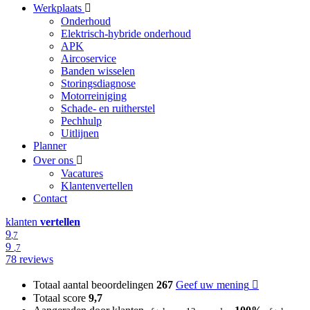
Werkplaats
Onderhoud
Elektrisch-hybride onderhoud
APK
Aircoservice
Banden wisselen
Storingsdiagnose
Motorreiniging
Schade- en ruitherstel
Pechhulp
Uitlijnen
Planner
Over ons
Vacatures
Klantenvertellen
Contact
klanten
vertellen
9
,7
9
,7
78 reviews
Totaal aantal beoordelingen
267
Geef uw mening
Totaal score
9,7