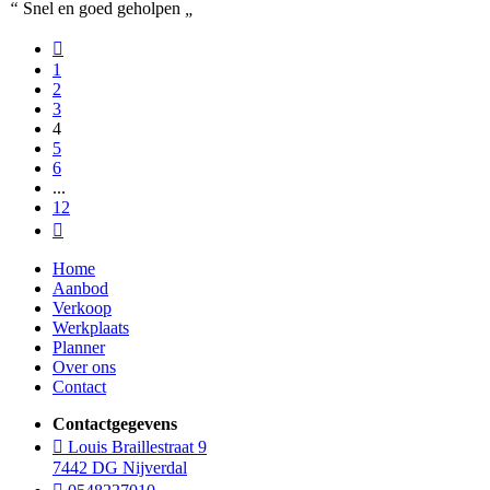
“
Snel en goed geholpen
„
1
2
3
4
5
6
...
12
Home
Aanbod
Verkoop
Werkplaats
Planner
Over ons
Contact
Contactgegevens
Louis Braillestraat 9
7442 DG Nijverdal