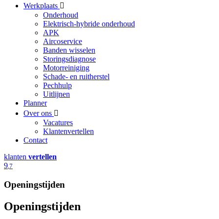
Werkplaats
Onderhoud
Elektrisch-hybride onderhoud
APK
Aircoservice
Banden wisselen
Storingsdiagnose
Motorreiniging
Schade- en ruitherstel
Pechhulp
Uitlijnen
Planner
Over ons
Vacatures
Klantenvertellen
Contact
klanten
vertellen
9
,7
Openingstijden
Openingstijden